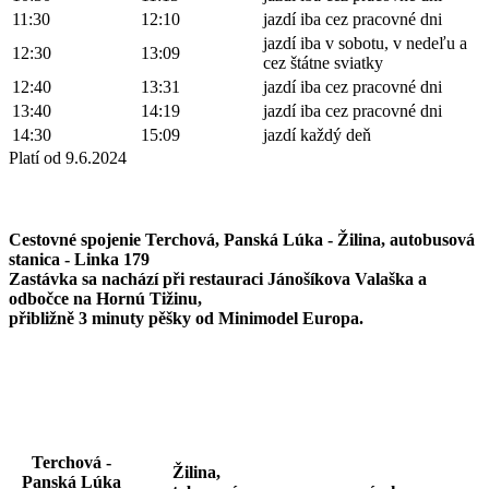
11:30
12:10
jazdí iba cez pracovné dni
jazdí iba v sobotu, v nedeľu a
12:30
13:09
cez štátne sviatky
12:40
13:31
jazdí iba cez pracovné dni
13:40
14:19
jazdí iba cez pracovné dni
14:30
15:09
jazdí každý deň
Platí od 9.6.2024
Cestovné spojenie Terchová, Panská Lúka - Žilina, autobusová
stanica - Linka 179
Zastávka sa nachází při restauraci Jánošíkova Valaška a
odbočce na Hornú Tižinu,
přibližně 3 minuty pěšky od Minimodel Europa.
Terchová -
Žilina,
Panská Lúka