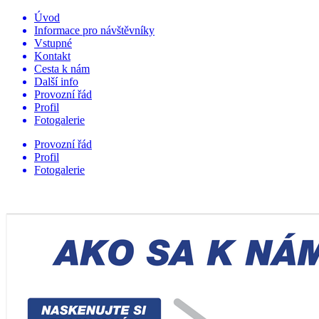
Úvod
Informace pro návštěvníky
Vstupné
Kontakt
Cesta k nám
Další info
Provozní řád
Profil
Fotogalerie
Provozní řád
Profil
Fotogalerie