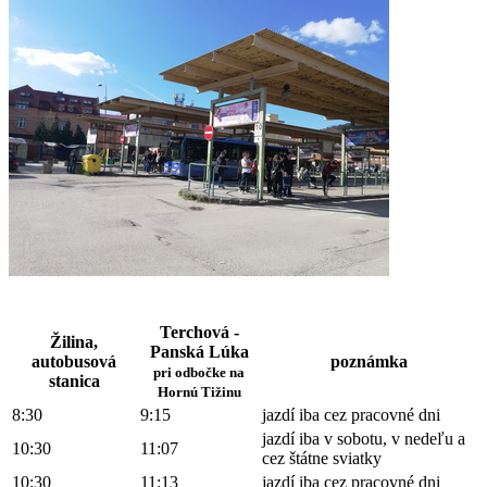
Terchová -
Žilina,
Panská Lúka
autobusová
poznámka
pri odbočke na
stanica
Hornú Tižinu
8:30
9:15
jazdí iba cez pracovné dni
jazdí iba v sobotu, v nedeľu a
10:30
11:07
cez štátne sviatky
10:30
11:13
jazdí iba cez pracovné dni