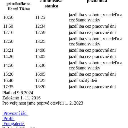
autobusová
poznámka
pri odbočke na
stanica
Hornú Tižinu
jazdí iba v sobotu, v nedeľu a
10:50
11:25
cez štátne sviatky
11:50
12:34
jazdí iba cez pracovné dni
12:16
12:59
jazdí iba cez pracovné dni
jazdí iba v sobotu, v nedeľu a
12:50
13:25
cez štátne sviatky
13:21
14:08
jazdí iba cez pracovné dni
14:26
15:05
jazdí iba cez pracovné dni
jazdí iba v sobotu, v nedeľu a
14:50
15:30
cez štátne sviatky
15:20
16:05
jazdí iba cez pracovné dni
16:40
17:25
jazdí každý deň
17:35
18:20
jazdí iba cez pracovné dni
Platí od 9.6.2024
Založeno 1. 11. 2016
Pro veřejnost jsme poprvé otevřeli 1. 2. 2023
Provozní řád
Profil
Fotogalerie