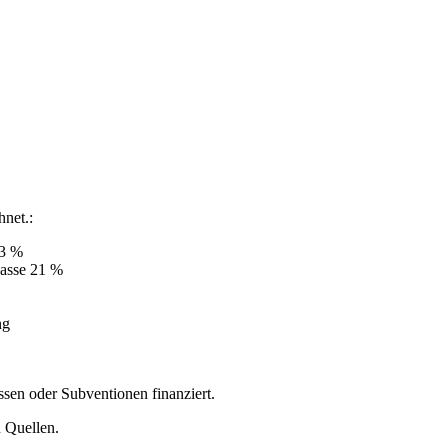
hnet.:
23 %
kasse 21 %
ng
en oder Subventionen finanziert.
n Quellen.