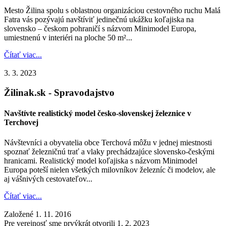
Mesto Žilina spolu s oblastnou organizáciou cestovného ruchu Malá
Fatra vás pozývajú navštíviť jedinečnú ukážku koľajiska na
slovensko – českom pohraničí s názvom Minimodel Europa,
umiestnenú v interiéri na ploche 50 m²...
Čítať viac...
3. 3. 2023
Žilinak.sk - Spravodajstvo
Navštívte realistický model česko-slovenskej železnice v
Terchovej
Návštevníci a obyvatelia obce Terchová môžu v jednej miestnosti
spoznať železničnú trať a vlaky prechádzajúce slovensko-českými
hranicami. Realistický model koľajiska s názvom Minimodel
Europa poteší nielen všetkých milovníkov železníc či modelov, ale
aj vášnivých cestovateľov...
Čítať viac...
Založené 1. 11. 2016
Pre verejnosť sme prvýkrát otvorili 1. 2. 2023