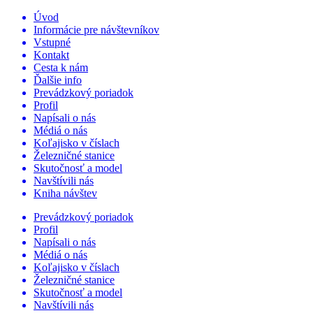
Úvod
Informácie pre návštevníkov
Vstupné
Kontakt
Cesta k nám
Ďalšie info
Prevádzkový poriadok
Profil
Napísali o nás
Médiá o nás
Koľajisko v číslach
Železničné stanice
Skutočnosť a model
Navštívili nás
Kniha návštev
Prevádzkový poriadok
Profil
Napísali o nás
Médiá o nás
Koľajisko v číslach
Železničné stanice
Skutočnosť a model
Navštívili nás