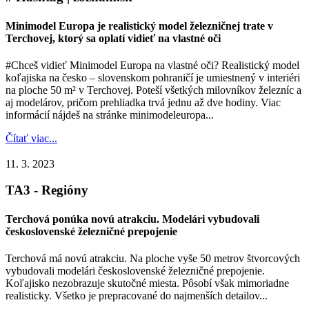
Minimodel Europa je realistický model železničnej trate v
Terchovej, ktorý sa oplatí vidieť na vlastné oči
#Chceš vidieť Minimodel Europa na vlastné oči? Realistický model
koľajiska na česko – slovenskom pohraničí je umiestnený v interiéri
na ploche 50 m² v Terchovej. Poteší všetkých milovníkov železníc a
aj modelárov, pričom prehliadka trvá jednu až dve hodiny. Viac
informácií nájdeš na stránke minimodeleuropa...
Čítať viac...
11. 3. 2023
TA3 - Regióny
Terchová ponúka novú atrakciu. Modelári vybudovali
československé železničné prepojenie
Terchová má novú atrakciu. Na ploche vyše 50 metrov štvorcových
vybudovali modelári československé železničné prepojenie.
Koľajisko nezobrazuje skutočné miesta. Pôsobí však mimoriadne
realisticky. Všetko je prepracované do najmenších detailov...