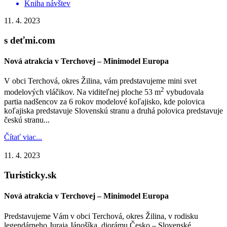
Kniha návštev
11. 4. 2023
s deťmi.com
Nová atrakcia v Terchovej – Minimodel Europa
V obci Terchová, okres Žilina, vám predstavujeme mini svet
2
modelových vláčikov. Na viditeľnej ploche 53 m
vybudovala
partia nadšencov za 6 rokov modelové koľajisko, kde polovica
koľajiska predstavuje Slovenskú stranu a druhá polovica predstavuje
českú stranu...
Čítať viac...
11. 4. 2023
Turisticky.sk
Nová atrakcia v Terchovej – Minimodel Europa
Predstavujeme Vám v obci Terchová, okres Žilina, v rodisku
legendárneho Juraja Jánošíka, diorámu Česko – Slovenské