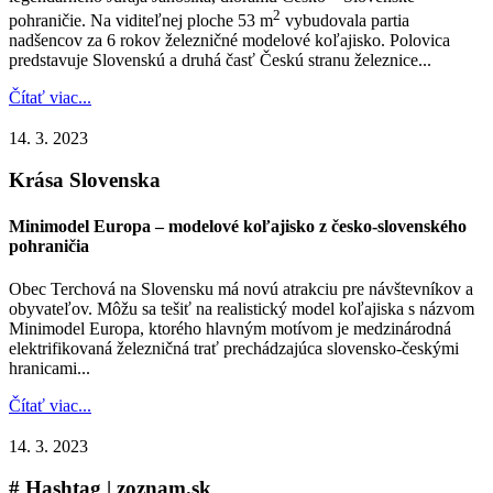
2
pohraničie. Na viditeľnej ploche 53 m
vybudovala partia
nadšencov za 6 rokov železničné modelové koľajisko. Polovica
predstavuje Slovenskú a druhá časť Českú stranu železnice...
Čítať viac...
14. 3. 2023
Krása Slovenska
Minimodel Europa – modelové koľajisko z česko-slovenského
pohraničia
Obec Terchová na Slovensku má novú atrakciu pre návštevníkov a
obyvateľov. Môžu sa tešiť na realistický model koľajiska s názvom
Minimodel Europa, ktorého hlavným motívom je medzinárodná
elektrifikovaná železničná trať prechádzajúca slovensko-českými
hranicami...
Čítať viac...
14. 3. 2023
# Hashtag | zoznam.sk