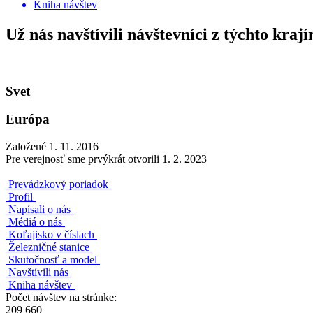
Kniha návštev
Už nás navštívili návštevníci z týchto krají
Svet
Európa
Založené 1. 11. 2016
Pre verejnosť sme prvýkrát otvorili 1. 2. 2023
Prevádzkový poriadok
Profil
Napísali o nás
Médiá o nás
Koľajisko v číslach
Železničné stanice
Skutočnosť a model
Navštívili nás
Kniha návštev
Počet návštev na stránke:
209 660