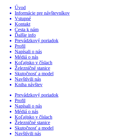
Úvod
Informácie pre návštevníkov
Vstupné
Kontakt
Cesta k nám
Ďalšie info
Prevádzkový poriadok
Profil
Napísali o nás
Médiá o nás
Koľajisko v číslach
Železničné stanice
Skutočnosť a model
Navštívili nás
Kniha návštev
Prevádzkový poriadok
Profil
Napísali o nás
Médiá o nás
Koľajisko v číslach
Železničné stanice
Skutočnosť a model
Navštívili nás