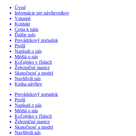
Úvod
Informácie pre návštevníkov
Vstupné
Kontakt
Cesta k nám
Ďalšie info
Prevádzkový poriadok
Profil
Napísali o nás
Médiá o nás
Koľajisko v číslach
Železničné stanice
Skutočnosť a model
Navštívili nás
Kniha návštev
Prevádzkový poriadok
Profil
Napísali o nás
Médiá o nás
Koľajisko v číslach
Železničné stanice
Skutočnosť a model
Navštívili nás